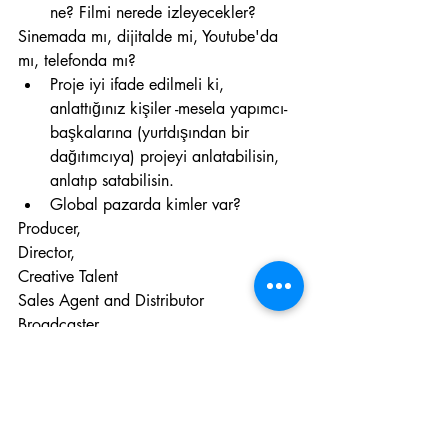
ne? Filmi nerede izleyecekler?
Sinemada mı, dijitalde mi, Youtube'da 
mı, telefonda mı?
Proje iyi ifade edilmeli ki, 
anlattığınız kişiler -mesela yapımcı- 
başkalarına (yurtdışından bir 
dağıtımcıya) projeyi anlatabilisin, 
anlatıp satabilisin.
Global pazarda kimler var?
Producer,
Director,
Creative Talent
Sales Agent and Distributor
Broadcaster
Streaming Network and Platform
Funding Bodies
NGO (
Non-governmental 
organizations)
, Brands, Sponsors, 
Individual Organizations