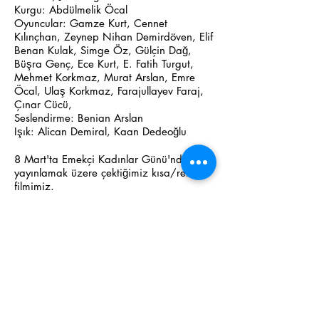
Kurgu: Abdülmelik Öcal
Oyuncular: Gamze Kurt, Cennet
Kılınçhan, Zeynep Nihan Demirdöven, Elif
Benan Kulak, Simge Öz, Gülçin Dağ,
Büşra Genç, Ece Kurt, E. Fatih Turgut,
Mehmet Korkmaz, Murat Arslan, Emre
Öcal, Ulaş Korkmaz, Farajullayev Faraj,
Çınar Cücü,
Seslendirme: Benian Arslan
Işık: Alican Demiral, Kaan Dedeoğlu
8 Mart'ta Emekçi Kadınlar Günü'nde
yayınlamak üzere çektiğimiz kısa/reklam
filmimiz.